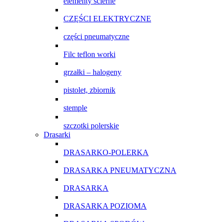
elementy ścierne
CZĘŚCI ELEKTRYCZNE
części pneumatyczne
Filc teflon worki
grzałki – halogeny
pistolet, zbiornik
stemple
szczotki polerskie
Drasarki
DRASARKO-POLERKA
DRASARKA PNEUMATYCZNA
DRASARKA
DRASARKA POZIOMA