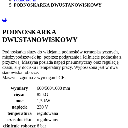
PODNOSKARKA DWUSTANOWISKOWY
PODNOSKARKA
DWUSTANOWISKOWY
Podnoskarka służy do wklejania podnosków termoplastycznych,
międzypodszewek itp. poprzez podgrzanie i ściśnięcie podnoska z
przyszwą. Maszyna posiada napęd pneumatyczny oraz regulację
czasu, siły docisku i temperatury pracy. Wyposażona jest w dwa
stanowiska robocze.
Maszyna zgodna z wymogami CE.
wymiary
600/500/1600 mm
ciężar
85 kG
moc
1,5 kW
napięcie
230 V
temperatura
regulowana
czas docisku
regulowany
ciśnienie robocze
6 bar