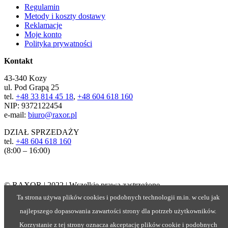
Regulamin
Metody i koszty dostawy
Reklamacje
Moje konto
Polityka prywatności
Kontakt
43-340 Kozy
ul. Pod Grapą 25
tel.
+48 33 814 45 18
,
+48 604 618 160
NIP: 9372122454
e-mail:
biuro@raxor.pl
DZIAŁ SPRZEDAŻY
tel.
+48 604 618 160
(8:00 – 16:00)
© RAXOR | 2022 | Wszelkie prawa zastrzeżone
Ta strona używa plików cookies i podobnych technologii m.in. w celu jak
najlepszego dopasowania zawartości strony dla potrzeb użytkowników.
Korzystanie z tej strony oznacza akceptację plików cookie i podobnych