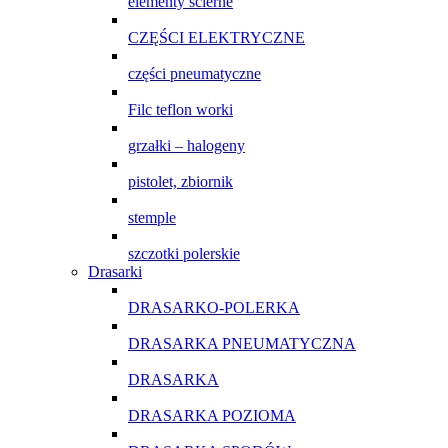
elementy ścierne
CZĘŚCI ELEKTRYCZNE
części pneumatyczne
Filc teflon worki
grzałki – halogeny
pistolet, zbiornik
stemple
szczotki polerskie
Drasarki
DRASARKO-POLERKA
DRASARKA PNEUMATYCZNA
DRASARKA
DRASARKA POZIOMA